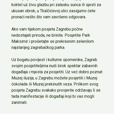
koktel uz živu glazbu pri zalasku sunca ili sjesti za
ukusan obrok, u Tkalčićevoj ulici zasigurno ćete
pronaći nešto što vam savršeno odgovara.
Ako vam tijekom posjeta Zagrebu počne
nedostajati priroda, ne brinite. Posjetite Park
Maksimir i prošetajte se prekrasnim zelenilom
najstarijeg zagrebačkog parka.
Uz bogatu povijest i kulturne spomenike, Zagreb
svojim posjetiteljima nudi širok spektar zabavnih
događaja i mjesta za posjetiti. Uz već dobro poznat
Muzej iluzija, u Zagrebu možete posjetiti i Muzej
čokolade ili Muzej prekinutih veza. Prilikom svog
posjeta Zagrebu svakako provjerite održavaju li se
tada manifestacije ili događaji koji bi vas mogli
zanimati.