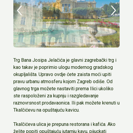
Trg Bana Josipa Jelačića je glavni zagrebački trg i
kao takav je poprimio ulogu modernog gradskog
okupljališta. Upravo ovdje ćete zaista moći upiti
pravu urbanu atmosferu kojom Zagreb odiše. Od
glavnog trga možete nastaviti prema Ilici ukoliko
ste raspoloženi za kupnju i razgledavanje
raznovrsnost prodavaonica. Ili pak možete krenuti u
Tkalčićevu na opuštajuću kavicu.
Tkalčićeva ulica je prepuna restorana i kafića. Ako
želite popiti opuštajuću jutarnju kavu, pijuckati