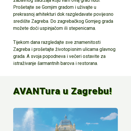
zabavnog sadržaja koju vam ovaj grad nudi.
Prošetajte se Gornjim gradom i uživajte u
prekrasnoj arhitekturi dok razgledavate povijesno
središte Zagreba. Do zagrebačkog Gornjeg grada
možete doći uspinjačom ili stepenicama.
Tijekom dana razgledajte sve znamenitosti
Zagreba i prošetajte životopisnim ulicama glavnog
grada. A svoja popodneva i večeri ostavite za
istraživanje šarmantnih barova i restorana.
AVANTura u Zagrebu!