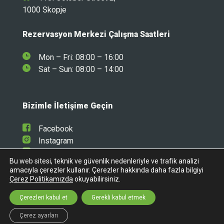
1000 Skopje
Rezervasyon Merkezi Çalışma Saatleri
Mon – Fri: 08:00 – 16:00
Sat – Sun: 08:00 – 14:00
Bizimle İletişime Geçin
Facebook
Instagram
Linkedin
Bu web sitesi, teknik ve güvenlik nedenleriyle ve trafik analizi
amacıyla çerezler kullanır. Çerezler hakkında daha fazla bilgiyi
Çerez Politikamızda
okuyabilirsiniz.
Çerezleri kabul et
Gerekli kabul etmek
Çerez ayarları
© 2026 Avant Car |
Privacy Policy