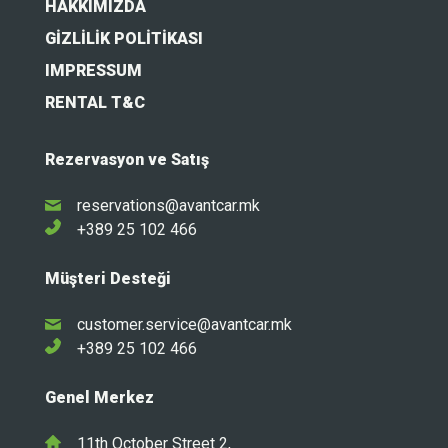
HAKKIMIZDA
GIZLILIK POLITIKASI
IMPRESSUM
RENTAL T&C
Rezervasyon ve Satış
reservations@avantcar.mk
+389 25 102 466
Müşteri Desteği
customer.service@avantcar.mk
+389 25 102 466
Genel Merkez
11th October Street 2,