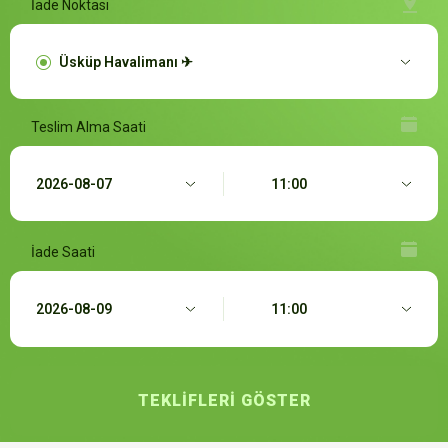
İade Noktası
Teslim Alma Saati
İade Saati