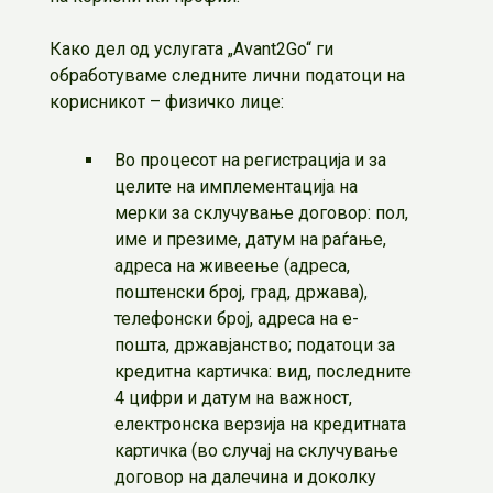
Како дел од услугата „Avant2Go“ ги
обработуваме следните лични податоци на
корисникот – физичко лице:
Во процесот на регистрација и за
целите на имплементација на
мерки за склучување договор: пол,
име и презиме, датум на раѓање,
адреса на живеење (адреса,
поштенски број, град, држава),
телефонски број, адреса на е-
пошта, државјанство; податоци за
кредитна картичка: вид, последните
4 цифри и датум на важност,
електронска верзија на кредитната
картичка (во случај на склучување
договор на далечина и доколку