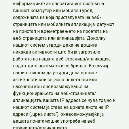
информациите за оперативниот систем на
вашиот компјутер или мобилен уред,
содржината на која пристапувате на веб-
страницата или мобилната апликација, датумот
на пристап и времетраењето на посетата на
веб-страницата или апликацијата. Доколку
нашиот систем утврди дека не вршите
никакви активности што би ја загрозиле
работата на нашата веб-страница/апликација,
податоците автоматски се бришат. Во случај
нашиот систем да утврди дека вршите
активности кои се јасно нелегални или
насочени кон оневозможување на
функционирањето на веб-страницата/
апликацијата, вашата IP адреса се чува трајно и
нашиот систем ја става на црната листа на IP
адреси („црна листа“), оневозможувајќи ја
вашата понатамошна употреба на веб-
страницата/апликацијата.