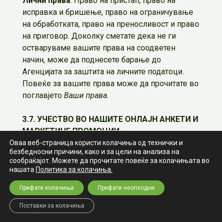
Лични права
: Право на пристап, право на
исправка и бришење, право на ограничување
на обработката, право на преносливост и право
на приговор. Доколку сметате дека не ги
остваруваме вашите права на соодветен
начин, може да поднесете барање до
Агенцијата за заштита на личните податоци.
Повеќе за вашите права може да прочитате во
поглавјето
Ваши права
.
3.7. УЧЕСТВО ВО НАШИТЕ ОНЛАЈН АНКЕТИ И
МАРКЕТИНГ ПРОМОЦИИ
Во случај да одлучите да учествувате во
Оваа веб-страница користи колачиња од технички и
безбедносни причини, како и за цели на анализа на
нашите онлајн анкети и маркетинг кампањи,
сообраќајот. Можете да прочитате повеќе за колачињата во
ние ги собираме и обработуваме личните
нашата
Политика за колачиња.
податоци што ни ги давате доброволно и само
Прифати колачиња
Прифати неопходни
заради обезбедување на нашите услуги, за
потребите на нашата внатрешна
Поставки за колачиња
администрација и управувањето со нашиот