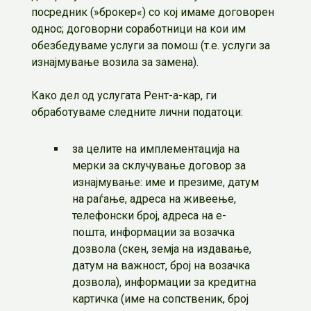
посредник (»брокер«) со кој имаме договорен
однос; договорни соработници на кои им
обезбедуваме услуги за помош (т.е. услуги за
изнајмување возила за замена).
Како дел од услугата Рент-а-кар, ги
обработуваме следните лични податоци:
за целите на имплементација на
мерки за склучување договор за
изнајмување: име и презиме, датум
на раѓање, адреса на живеење,
телефонски број, адреса на е-
пошта, информации за возачка
дозвола (скен, земја на издавање,
датум на важност, број на возачка
дозвола), информации за кредитна
картичка (име на сопственик, број