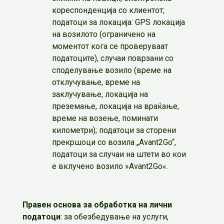
кореспонденција со клиентот;
податоци за локација: GPS локација
на возилото (ограничено на
моментот кога се проверуваат
податоците), случаи поврзани со
споделување возило (време на
отклучување, време на
заклучување, локација на
преземање, локација на враќање,
време на возење, поминати
километри); податоци за сторени
прекршоци со возила „Avant2Go“,
податоци за случаи на штети во кои
е вклучено возило »Avant2Go«.
Правен основа за обработка на лични
податоци
: за обезбедување на услуги,