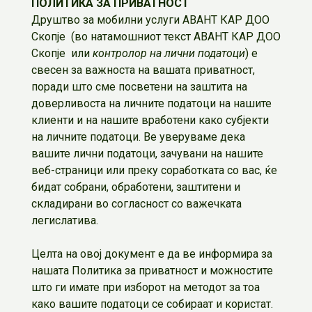
ПОЛИТИКА ЗА ПРИВАТНОСТ
Друштво за мобилни услуги АВАНТ КАР ДОО
Скопје (во натамошниот текст АВАНТ КАР ДОО
Скопје
или
контролор на лични податоци
) е
свесен за важноста на вашата приватност,
поради што сме посветени на заштита на
доверливоста на личните податоци на нашите
клиенти и на нашите вработени како субјекти
на личните податоци. Ве уверуваме дека
вашите лични податоци, зачувани на нашите
веб-страници или преку соработката со вас, ќе
бидат собрани, обработени, заштитени и
складирани во согласност со важечката
легислатива.
Целта на овој документ е да ве информира за
нашата Политика за приватност и можностите
што ги имате при изборот на методот за тоа
како вашите податоци се собираат и користат.