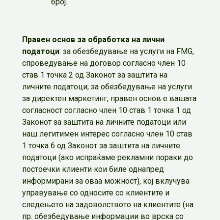
број.
Правен основ за обработка на лични
податоци
: за обезбедување на услуги на FMG,
спроведување на договор согласно член 10
став 1 точка 2 од Законот за заштита на
личните податоци; за обезбедување на услуги
за директен маркетинг, правен основ е вашата
согласност согласно член 10 став 1 точка 1 од
Законот за заштита на личните податоци или
наш легитимен интерес согласно член 10 став
1 точка 6 од Законот за заштита на личните
податоци (ако испраќаме рекламни пораки до
постоечки клиенти кои биле однапред
информирани за оваа можност), кој вклучува
управување со односите со клиентите и
следењето на задоволството на клиентите (на
пр. обезбедување информации во врска со