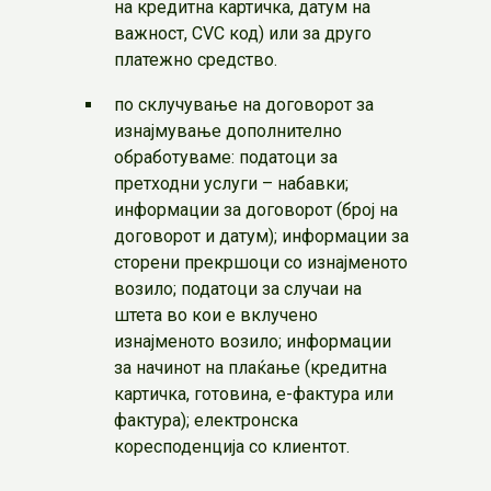
на кредитна картичка, датум на
важност, CVC код) или за друго
платежно средство.
по склучување на договорот за
изнајмување дополнително
обработуваме: податоци за
претходни услуги – набавки;
информации за договорот (број на
договорот и датум); информации за
сторени прекршоци со изнајменото
возило; податоци за случаи на
штета во кои е вклучено
изнајменото возило; информации
за начинот на плаќање (кредитна
картичка, готовина, е-фактура или
фактура); електронска
коресподенција со клиентот.