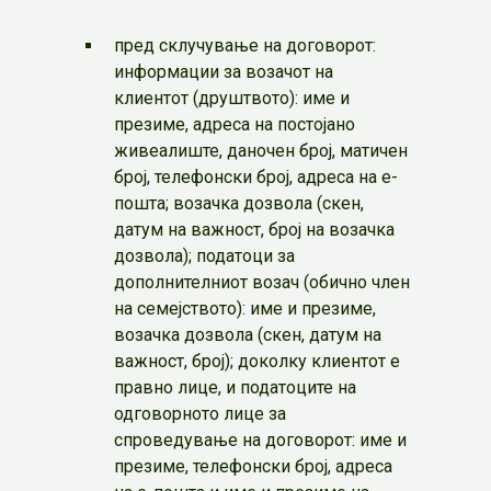
пред склучување на договорот:
информации за возачот на
клиентот (друштвото): име и
презиме, адреса на постојано
живеалиште, даночен број, матичен
број, телефонски број, адреса на е-
пошта; возачка дозвола (скен,
датум на важност, број на возачка
дозвола); податоци за
дополнителниот возач (обично член
на семејството): име и презиме,
возачка дозвола (скен, датум на
важност, број); доколку клиентот е
правно лице, и податоците на
одговорното лице за
спроведување на договорот: име и
презиме, телефонски број, адреса