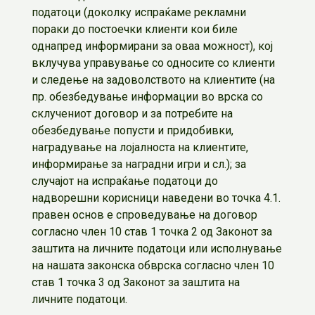
податоци (доколку испраќаме рекламни
пораки до постоечки клиенти кои биле
однапред информирани за оваа можност), кој
вклучува управување со односите со клиенти
и следење на задоволството на клиентите (на
пр. обезбедување информации во врска со
склучениот договор и за потребите на
обезбедување попусти и придобивки,
наградување на лојалноста на клиентите,
информирање за наградни игри и сл.); за
случајот на испраќање податоци до
надворешни корисници наведени во точка 4.1.
правен основ е спроведување на договор
согласно член 10 став 1 точка 2 од Законот за
заштита на личните податоци или исполнување
на нашата законска обврска согласно член 10
став 1 точка 3 од Законот за заштита на
личните податоци.