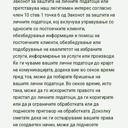
Законот за заштита на личните податоци или
претставува наш легитимен интерес согласно
член 10 став 1 точка 6 од Законот за заштита на
личните податоци, кој вклучува управување со
односите со постоечките клиенти,
обезбедување информации и помош на
постоечките клиенти, обезбедување или
подобрување на квалитетот на избраните
услуги, информирање за услуги или производи.
Ќе ги чуваме вашите лични податоци до крајот
на комуникацијата, додека вие во секое време
пред тоа, може да побарате бришење на
вашите лични податоци. Во секое време, исто
така, може да го искористите правото на
пристап до личните податоци, да ги коригирате
или да ја ограничите обработката или да
поднесете приговор на обработката. Доколку
сметате дека не ги остваруваме вашите права
на соодветен начин, може да поднесете