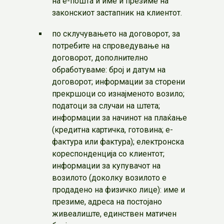
на е-пошта и име и презиме на
законскиот застапник на клиентот.
по склучувањето на договорот, за
потребите на спроведување на
договорот, дополнително
обработуваме: број и датум на
договорот; информации за сторени
прекршоци со изнајменото возило;
податоци за случаи на штета;
информации за начинот на плаќање
(кредитна картичка, готовина; е-
фактура или фактура); електронска
кореспонденција со клиентот;
информации за купувачот на
возилото (доколку возилото е
продадено на физичко лице): име и
презиме, адреса на постојано
живеалиште, единствен матичен