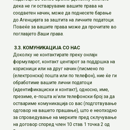
дека не ги остваруваме вашите права на
соодветен начин, може да поднесете барање
до Агенцијата за заштита на личните податоци.
Повеќе за вашите права може да прочитате во
поглавјето
Ваши права.
3.3. КОМУНИКАЦИЈА СО НАС
Доколку не контактирате преку онлајн
формуларот, контакт центарот за поддршка на
корисници или на друг начин (писмено по
(електронска) пошта или по телефон), ние ќе ги
обработиме вашите лични податоци
(идентификациски и контакт), односно, име,
презиме, е-пошта и/или телефонски број за да
оствариме комуникација со вас (подготвување
одговор на вашето прашање), што е неопходно
за спроведување на мерките пред склучување
на договор според член 10 став 1 точка 2 од