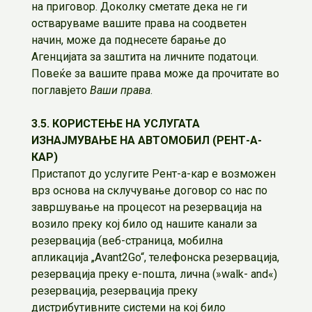
на приговор. Доколку сметате дека не ги
остваруваме вашите права на соодветен
начин, може да поднесете барање до
Агенцијата за заштита на личните податоци.
Повеќе за вашите права може да прочитате во
поглавјето
Ваши права
.
3.5. КОРИСТЕЊЕ НА УСЛУГАТА
ИЗНАЈМУВАЊЕ НА АВТОМОБИЛ (РЕНТ-А-
КАР)
Пристапот до услугите Рент-а-кар е возможен
врз основа на склучување договор со нас по
завршување на процесот на резервација на
возило преку кој било од нашите канали за
резервација (веб-страница, мобилна
апликација „Avant2Go“, телефонска резервација,
резервација преку е-пошта, лична (»walk- and«)
резервација, резервација преку
дистрибутивните системи на кој било