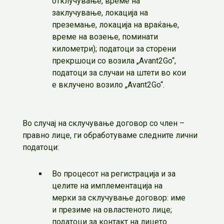
отклучување, време на
заклучување, локација на
преземање, локација на враќање,
време на возење, поминати
километри); податоци за сторени
прекршоци со возила „Avant2Go“,
податоци за случаи на штети во кои
е вклучено возило „Avant2Go“.
Во случај на склучување договор со член –
правно лице, ги обработуваме следните лични
податоци:
Во процесот на регистрација и за
целите на имплементација на
мерки за склучување договор: име
и презиме на овластеното лице;
податоци за контакт на лицето