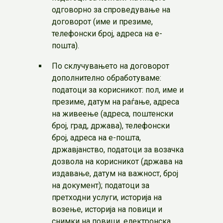
одговорно за спроведување на
договорот (име и презиме,
телефонски број, адреса на е-
пошта).
По склучувањето на договорот
дополнително обработуваме:
податоци за корисникот: пол, име и
презиме, датум на раѓање, адреса
на живеење (адреса, поштенски
број, град, држава), телефонски
број, адреса на е-пошта,
државјанство, податоци за возачка
дозвола на корисникот (држава на
издавање, датум на важност, број
на документ); податоци за
претходни услуги, историја на
возење, историја на повици и
снимки на повици, електронска