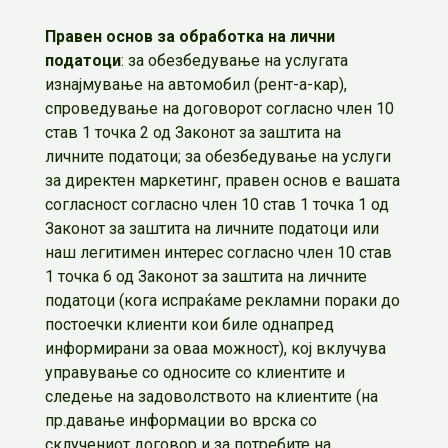
Правен основ за обработка на лични
податоци
: за обезбедување на услугата
изнајмување на автомобил (рент-а-кар),
спроведување на договорот согласно член 10
став 1 точка 2 од Законот за заштита на
личните податоци; за обезбедување на услуги
за директен маркетинг, правен основ е вашата
согласност согласно член 10 став 1 точка 1 од
Законот за заштита на личните податоци или
наш легитимен интерес согласно член 10 став
1 точка 6 од Законот за заштита на личните
податоци (кога испраќаме рекламни пораки до
постоечки клиенти кои биле однапред
информирани за оваа можност), кој вклучува
управување со односите со клиентите и
следење на задоволството на клиентите (на
пр.давање информации во врска со
склучениот договор и за потребите на