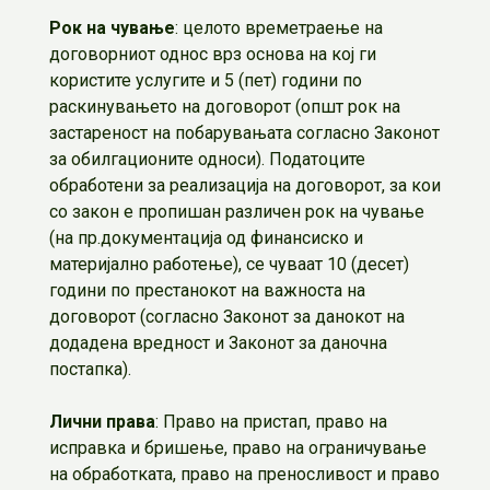
Рок на чување
: целото времетраење на
договорниот однос врз основа на кој ги
користите услугите и 5 (пет) години по
раскинувањето на договорот (општ рок на
застареност на побарувањата согласно Законот
за обилгационите односи). Податоците
обработени за реализација на договорот, за кои
со закон е пропишан различен рок на чување
(на пр.документација од финансиско и
материјално работење), се чуваат 10 (десет)
години по престанокот на важноста на
договорот (согласно Законот за данокот на
додадена вредност и Законот за даночна
постапка).
Лични права
: Право на пристап, право на
исправка и бришење, право на ограничување
на обработката, право на преносливост и право