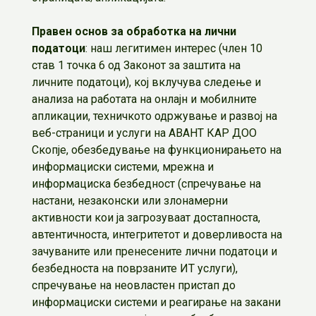
Правен основ за обработка на лични
податоци
: наш легитимен интерес (член 10
став 1 точка 6 од Законот за заштита на
личните податоци), кој вклучува следење и
анализа на работата на онлајн и мобилните
апликации, техничкото одржување и развој на
веб-страници и услуги на АВАНТ КАР ДОО
Скопје, обезбедување на функционирањето на
информациски системи, мрежна и
информациска безбедност (спречување на
настани, незаконски или злонамерни
активности кои ја загрозуваат достапноста,
автентичноста, интегритетот и доверливоста на
зачуваните или пренесените лични податоци и
безбедноста на поврзаните ИТ услуги),
спречување на неовластен пристап до
информациски системи и реагирање на закани