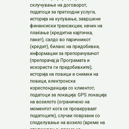
склучување на договорот;
податоци за претходни услуги,
историја на купување, завршени
финансиски трансакции, начин на
плаќање (кредитна картичка,
пакет), салдо во паричникот
(кредит), биланс на придобивки,
информации за препорачувачот
(препорачај ја Програмата и
искористи ги придобивките);
историја на повици и снимки на
повици, електронска
кореспонденција со клиентот;
податоци за локација: GPS локација
на возилото (ограничено на
моментот кога се проверуваат
податоците), случаи поврзани со
споделување на возило (време на