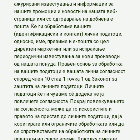
ажурирани известувања и информации за
нашите промоции и новости на нашата веб-
страница или со одговарање на добиена е-
пошта. Ќе ги обработиме вашите
(идентификациски и контакт) лични податоци,
односно, име, презиме и е-пошта со цел
директен маркетинг или за испраќање
периодични известувања за нови производи
од нашата понуда. Правен основ за обработка
на вашите податоци е вашата лична согласност
според член 10 став 1 точка 1 од Законот за
заштита на личните податоци. Личните
податоци ќе ги чуваме сѐ додека не ја
повлечете согласноста. Покрај повлекувањето
на согласноста, може да го искористите и
правото на пристап до личните податоци, да ја
коригирате или ограничите обработката или да
се спротивставите на обработката на личните
податоци во секое време. Доколку сметате