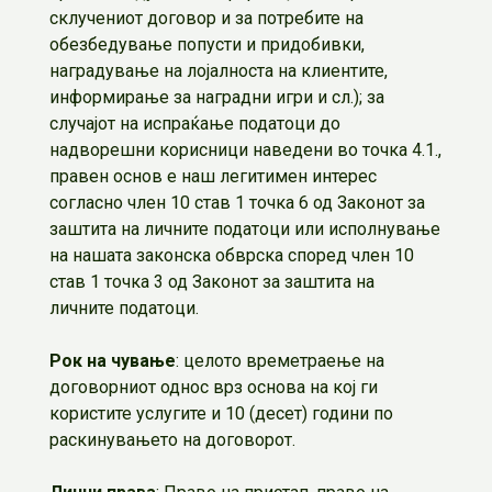
склучениот договор и за потребите на
обезбедување попусти и придобивки,
наградување на лојалноста на клиентите,
информирање за наградни игри и сл.); за
случајот на испраќање податоци до
надворешни корисници наведени во точка 4.1.,
правен основ е наш легитимен интерес
согласно член 10 став 1 точка 6 од Законот за
заштита на личните податоци или исполнување
на нашата законска обврска според член 10
став 1 точка 3 од Законот за заштита на
личните податоци.
Рок на чување
: целото времетраење на
договорниот однос врз основа на кој ги
користите услугите и 10 (десет) години по
раскинувањето на договорот.