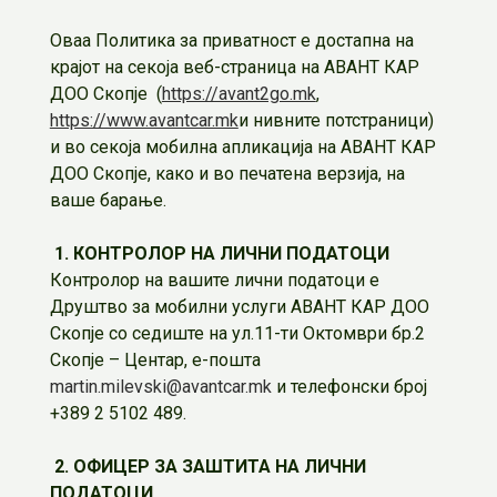
Оваа Политика за приватност е достапна на
крајот на секоја веб-страница на АВАНТ КАР
ДОО Скопје (
https://avant2go.mk
,
https://www.avantcar.mk
и нивните потстраници)
и во секоја мобилна апликација на АВАНТ КАР
ДОО Скопје, како и во печатена верзија, на
ваше барање.
1. КОНТРОЛОР НА ЛИЧНИ ПОДАТОЦИ
Контролор на вашите лични податоци е
Друштво за мобилни услуги АВАНТ КАР ДОО
Скопје со седиште на ул.11-ти Октомври бр.2
Скопје – Центар, е-пошта
martin.milevski@avantcar.mk
и телефонски број
+389 2 5102 489.
2. ОФИЦЕР ЗА ЗАШТИТА НА ЛИЧНИ
ПОДАТОЦИ