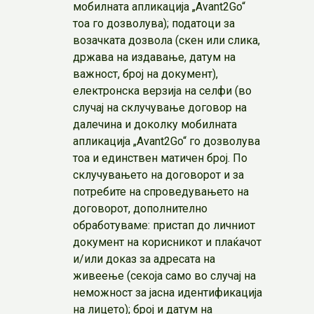
мобилната апликација „Avant2Go“
тоа го дозволува); податоци за
возачката дозвола (скен или слика,
држава на издавање, датум на
важност, број на документ),
електронска верзија на селфи (во
случај на склучување договор на
далечина и доколку мобилната
апликација „Avant2Go“ го дозволува
тоа и единствен матичен број. По
склучувањето на договорот и за
потребите на спроведувањето на
договорот, дополнително
обработуваме: пристап до личниот
документ на корисникот и плаќачот
и/или доказ за адресата на
живеење (секоја само во случај на
неможност за јасна идентификација
на лицето); број и датум на