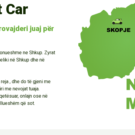
t Car
ovajderi juaj për
sponueshme ne Shkup. Zyrat
eliki në Shkup dhe në
 reja , dhe do të gjeni me
ri me nevojat tuaja.
qetësuar, onlajn ose në
ullueshëm që sot.