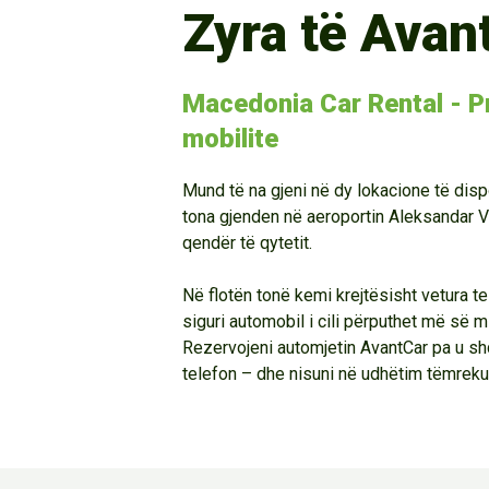
Zyra të Avan
Macedonia Car Rental - Pr
mobilite
Mund të na gjeni në dy lokacione të di
tona gjenden në aeroportin Aleksandar V
qendër të qytetit.
Në flotën tonë kemi krejtësisht vetura te
siguri automobil i cili përputhet më së mi
Rezervojeni automjetin AvantCar pa u sh
telefon – dhe nisuni në udhëtim tëmrek