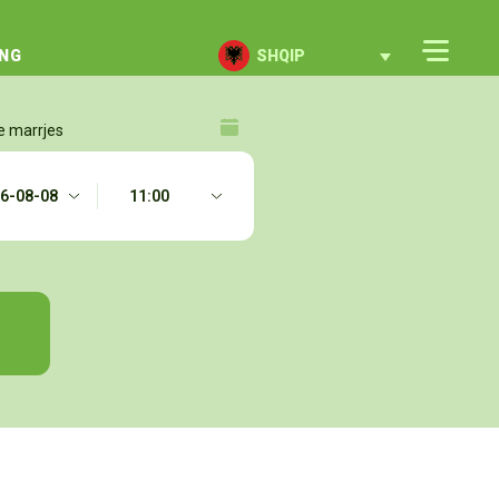
ING
SHQIP
e marrjes