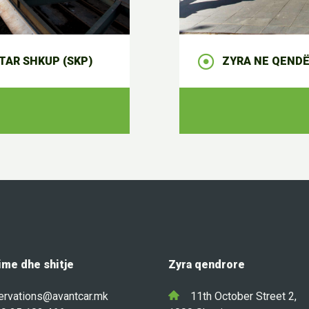
AR SHKUP (SKP)
ZYRA NE QENDË
me dhe shitje
Zyra qendrore
ervations@avantcar.mk
11th October Street 2,