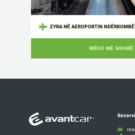
ZYRA NË AEROPORTIN NDËRKOMBËT
MËSO MË SHUMË
Rezervi
res